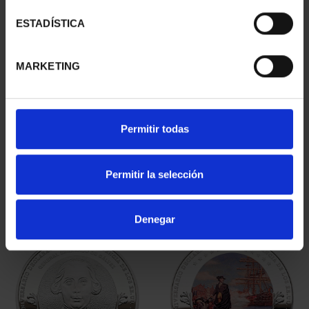
ESTADÍSTICA
MARKETING
250TH USA - 200 EURO
250TH USA - LUIS DE
Permitir todas
GOLD COIN
CORDOVA SILVER COIN
€2,330.00
€140.00
Permitir la selección
Denegar