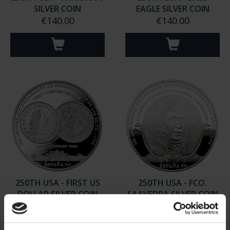
SILVER COIN
EAGLE SILVER COIN
€140.00
€140.00
250TH USA - FIRST US
250TH USA - FCO.
DOLLAR SILVER COIN
SAAVEDRA SILVER COIN
€140.00
€140.00