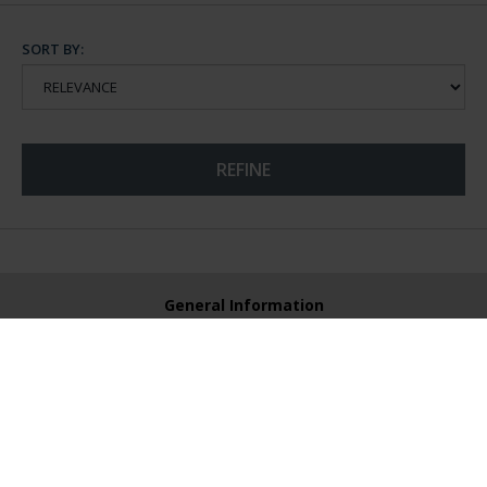
SORT BY:
REFINE
General Information
Contacto
Preguntas Frequentes (FAQs)
Aviso Legal
Condiciones Legales