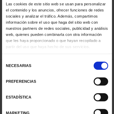
Las cookies de este sitio web se usan para personalizar
el contenido y los anuncios, ofrecer funciones de redes
sociales y analizar el tráfico. Además, compartimos
SORT BY:
información sobre el uso que haga del sitio web con
nuestros partners de redes sociales, publicidad y análisis
web, quienes pueden combinarla con otra información
que les haya proporcionado o que hayan recopilado a
REFINE
partir del uso que haya hecho de sus servicios.
Selección
NECESARIAS
de
1 Products found
consentimiento
PREFERENCIAS
ESTADÍSTICA
MARKETING