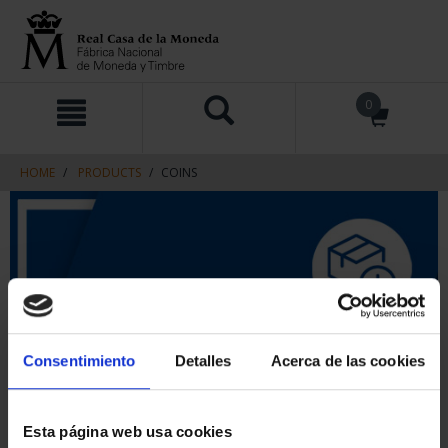
Skip
Skip
0
to
to
content
navigation
menu
HOME
PRODUCTS
COINS
Consentimiento
Detalles
Acerca de las cookies
Esta página web usa cookies