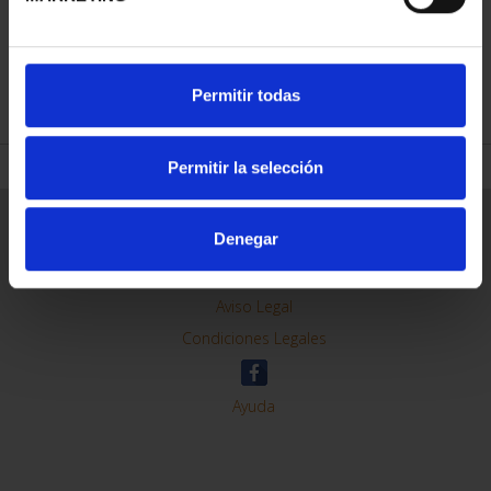
REFINE
Permitir todas
Permitir la selección
General Information
Denegar
Contacto
Preguntas Frequentes (FAQs)
Aviso Legal
Condiciones Legales
Ayuda