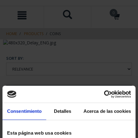
Skip
Skip
0
to
to
content
navigation
menu
HOME
PRODUCTS
COINS
SORT BY:
REFINE
Consentimiento
Detalles
Acerca de las cookies
1 Products found
Esta página web usa cookies