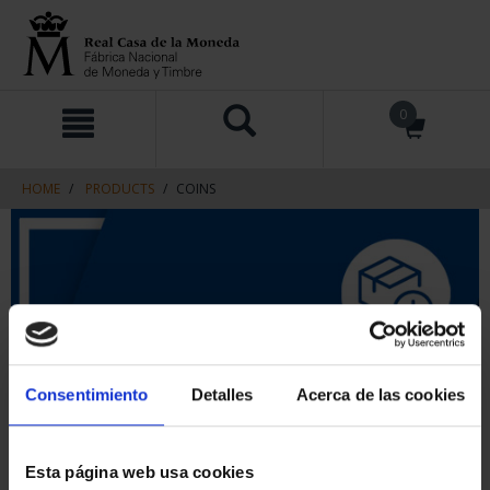
Skip
Skip
0
to
to
content
navigation
menu
HOME
PRODUCTS
COINS
Consentimiento
Detalles
Acerca de las cookies
Esta página web usa cookies