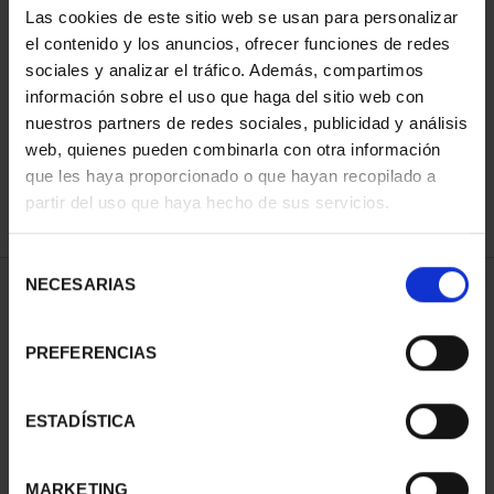
Las cookies de este sitio web se usan para personalizar
el contenido y los anuncios, ofrecer funciones de redes
sociales y analizar el tráfico. Además, compartimos
SORT BY:
información sobre el uso que haga del sitio web con
nuestros partners de redes sociales, publicidad y análisis
web, quienes pueden combinarla con otra información
que les haya proporcionado o que hayan recopilado a
REFINE
partir del uso que haya hecho de sus servicios.
Selección
NECESARIAS
de
1 Products found
consentimiento
PREFERENCIAS
ESTADÍSTICA
MARKETING