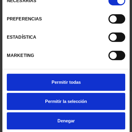
NECESARIAS
de
consentimiento
PREFERENCIAS
ESTADÍSTICA
100 EURO BENEDETTO
BICENTENARY PRADO
€1,245.00
MARKETING
Permitir todas
Permitir la selección
SORT BY:
Denegar