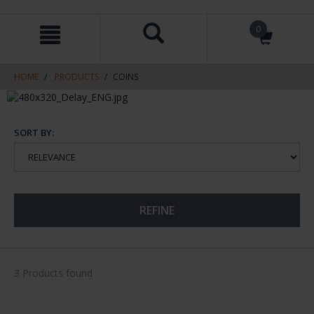
Skip
Skip
0
to
to
content
navigation
menu
HOME
PRODUCTS
COINS
SORT BY:
REFINE
3 Products found