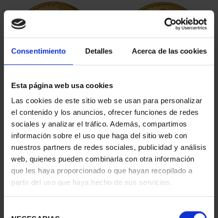
Consentimiento
Detalles
Acerca de las cookies
Esta página web usa cookies
100 EURO PASITELES
100 EURO LEONI
Las cookies de este sitio web se usan para personalizar
BICENTENARY PRADO
BICENTENARY OF THE
el contenido y los anuncios, ofrecer funciones de redes
€1,245.00
PRADO
sociales y analizar el tráfico. Además, compartimos
€1,245.00
información sobre el uso que haga del sitio web con
nuestros partners de redes sociales, publicidad y análisis
web, quienes pueden combinarla con otra información
que les haya proporcionado o que hayan recopilado a
partir del uso que haya hecho de sus servicios.
Selección