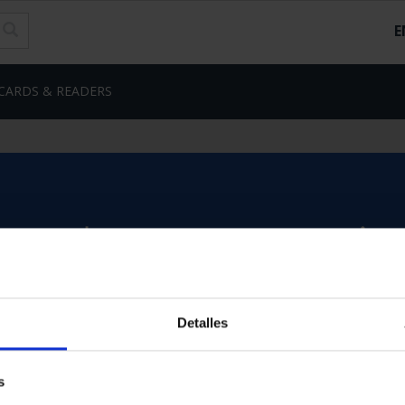
E
CARDS & READERS
Detalles
s