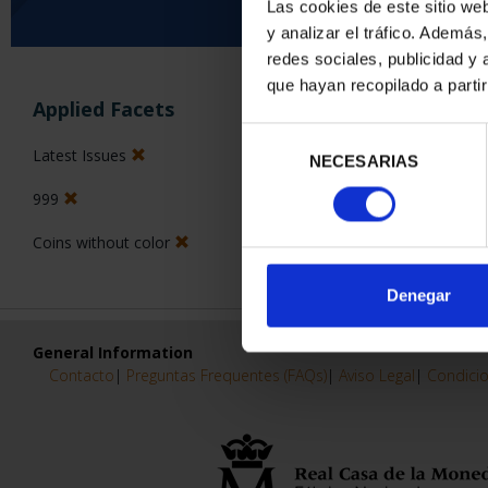
Las cookies de este sitio we
y analizar el tráfico. Ademá
0 Products found
redes sociales, publicidad y
que hayan recopilado a parti
Applied Facets
Selección
Latest Issues
NECESARIAS
de
consentimiento
999
Coins without color
Denegar
General Information
Contacto
|
Preguntas Frequentes (FAQs)
|
Aviso Legal
|
Condicio