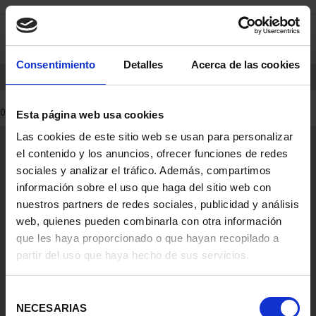
Skip
Skip
0
to
to
content
navigation
menu
Consentimiento
Detalles
Acerca de las cookies
HOME
PRODUCTS
COINS
0 Products found
Esta página web usa cookies
Las cookies de este sitio web se usan para personalizar
General Information
el contenido y los anuncios, ofrecer funciones de redes
Contacto
sociales y analizar el tráfico. Además, compartimos
Preguntas Frequentes (FAQs)
información sobre el uso que haga del sitio web con
Aviso Legal
nuestros partners de redes sociales, publicidad y análisis
web, quienes pueden combinarla con otra información
Condiciones Legales
que les haya proporcionado o que hayan recopilado a
partir del uso que haya hecho de sus servicios.
Ayuda
Selección
NECESARIAS
de