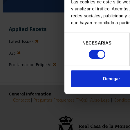
Las cookies de este sitio we
y analizar el tráfico. Ademá
0 Products found
redes sociales, publicidad y
que hayan recopilado a parti
Applied Facets
Selección
Latest Issues
NECESARIAS
de
consentimiento
925
Proclamación Felipe VI
Denegar
General Information
Contacto
|
Preguntas Frequentes (FAQs)
|
Aviso Legal
|
Condicio