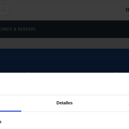
E
CARDS & READERS
Detalles
s