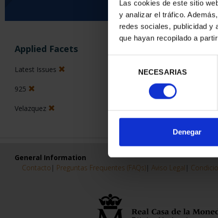
Las cookies de este sitio we
y analizar el tráfico. Ademá
0 Products found
redes sociales, publicidad y
que hayan recopilado a parti
Applied Facets
Selección
Latest Issues
NECESARIAS
de
consentimiento
925
Velazquez
Denegar
General Information
Contacto
|
Preguntas Frequentes (FAQs)
|
Aviso Legal
|
Condicio