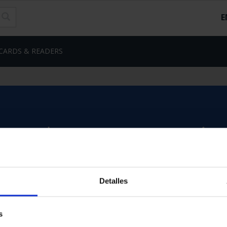
E
CARDS & READERS
Detalles
s