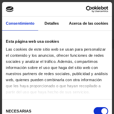
Skip
Skip
Consentimiento
Detalles
Acerca de las cookies
0
to
to
content
navigation
menu
Esta página web usa cookies
HOME
PRODUCTS
COINS
Las cookies de este sitio web se usan para personalizar
el contenido y los anuncios, ofrecer funciones de redes
sociales y analizar el tráfico. Además, compartimos
información sobre el uso que haga del sitio web con
nuestros partners de redes sociales, publicidad y análisis
web, quienes pueden combinarla con otra información
que les haya proporcionado o que hayan recopilado a
partir del uso que haya hecho de sus servicios.
Selección
NECESARIAS
de