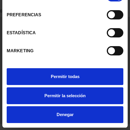
consentimiento
0 Products found
PREFERENCIAS
General Information
Contacto
ESTADÍSTICA
Preguntas Frequentes (FAQs)
Aviso Legal
MARKETING
Condiciones Legales
Ayuda
Permitir todas
Permitir la selección
Denegar