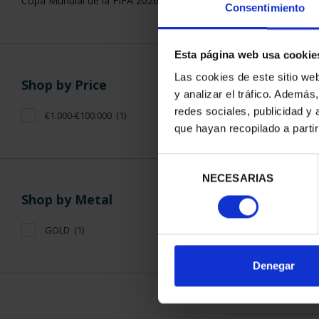
Copa Mundial de la FIFA 2026
Consentimiento
Esta página web usa cookie
Las cookies de este sitio we
Shop by Price
y analizar el tráfico. Ademá
FIFA WORLD C
redes sociales, publicidad y
€1.000-€100.000
(1)
GOLD
que hayan recopilado a parti
€1,2
Selección
NECESARIAS
de
consentimiento
Shop by Metal
GOLD
(1)
SORT BY:
Denegar