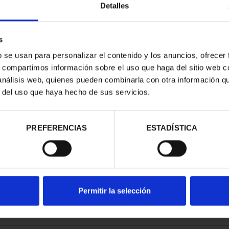
Detalles
s
b se usan para personalizar el contenido y los anuncios, ofrecer
s, compartimos información sobre el uso que haga del sitio web 
UP - 100 EURO
 análisis web, quienes pueden combinarla con otra información q
 COIN
r del uso que haya hecho de sus servicios.
60.00
PREFERENCIAS
ESTADÍSTICA
Permitir la selección