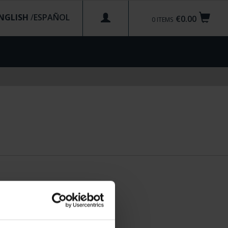
NGLISH
/
€0.00
0
ITEMS