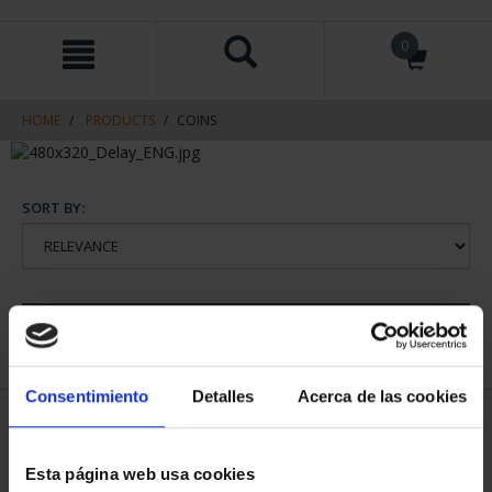
Skip
Skip
0
to
to
content
navigation
menu
HOME
PRODUCTS
COINS
SORT BY:
REFINE
Consentimiento
Detalles
Acerca de las cookies
1 Products found
Esta página web usa cookies