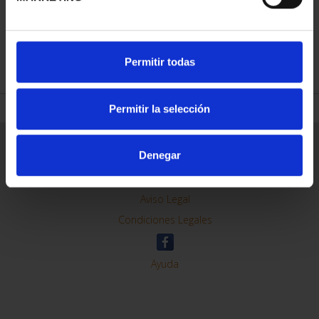
REFINE
Permitir todas
Permitir la selección
General Information
Denegar
Contacto
Preguntas Frequentes (FAQs)
Aviso Legal
Condiciones Legales
Ayuda