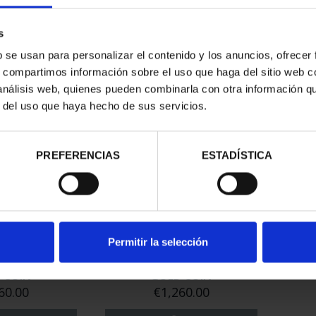
- FARRAGUT
250TH USA - BALD EAGLE
25
R COIN
SILVER COIN
D
s
0.00
€140.00
b se usan para personalizar el contenido y los anuncios, ofrecer
s, compartimos información sobre el uso que haga del sitio web 
 análisis web, quienes pueden combinarla con otra información q
r del uso que haya hecho de sus servicios.
PREFERENCIAS
ESTADÍSTICA
Permitir la selección
 CUP - 1 OZ
FIFA WORLD CUP - 100 EURO
 COIN
GOLD COIN
60.00
€1,260.00