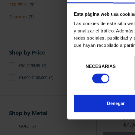
250TH USA 
250 EEUU
(3)
SILVE
Esta página web usa cookie
€14
Deportes
(3)
Las cookies de este sitio we
y analizar el tráfico. Ademá
redes sociales, publicidad y
que hayan recopilado a parti
Shop by Price
Selección
€50-€199,99
(4)
NECESARIAS
de
consentimiento
€1.000-€100.000
(2)
Denegar
FIFA WORLD
Shop by Metal
GOLD
€4,7
GOLD
(2)