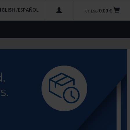
NGLISH
/
0,00 €
0
ITEMS