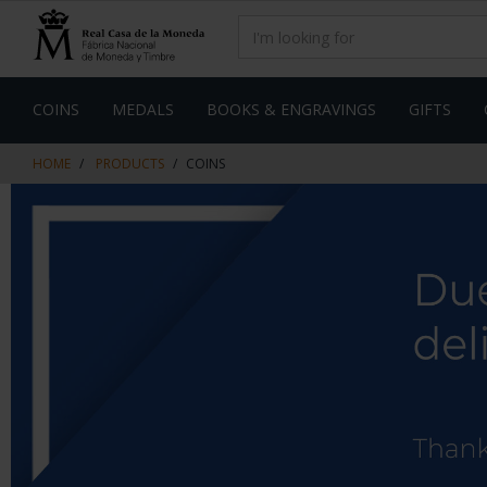
Skip
Skip
to
to
content
navigation
menu
COINS
MEDALS
BOOKS & ENGRAVINGS
GIFTS
HOME
PRODUCTS
COINS