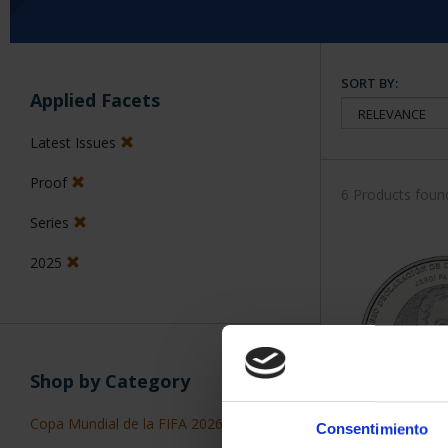
SORT BY:
Applied Facets
Latest Issues
Proof
6 Products foun
Series
2025
Shop by Category
Copa Mundial de la FIFA 2026
(3)
Consentimiento