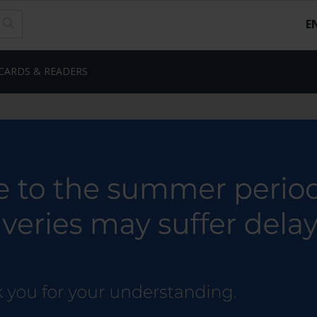
E
CARDS & READERS