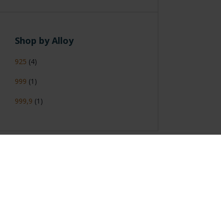
Shop by Alloy
925
(4)
999
(1)
999,9
(1)
General Information
Contacto
|
Preguntas Frequentes (FAQs)
|
Aviso Legal
|
Condicio