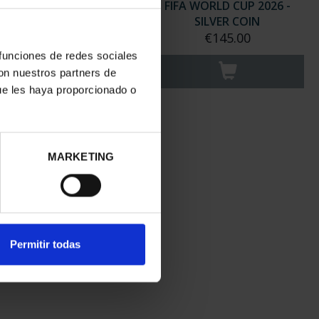
0TH USA - FIRST US
FIFA WORLD CUP 2026 -
OLLAR SILVER COIN
SILVER COIN
€140.00
€145.00
 funciones de redes sociales
con nuestros partners de
ue les haya proporcionado o
MARKETING
Permitir todas