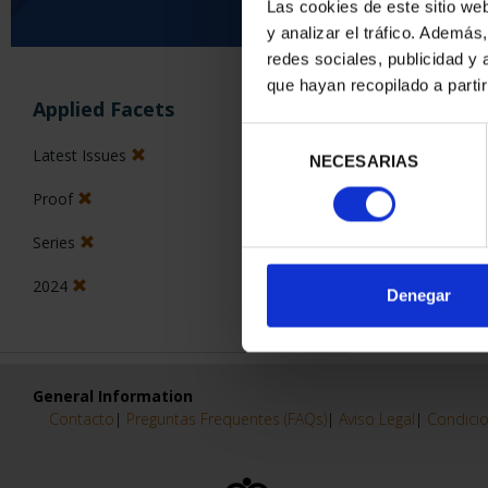
Las cookies de este sitio we
y analizar el tráfico. Ademá
0 Products found
redes sociales, publicidad y
que hayan recopilado a parti
Applied Facets
Selección
Latest Issues
NECESARIAS
de
consentimiento
Proof
Series
2024
Denegar
General Information
Contacto
|
Preguntas Frequentes (FAQs)
|
Aviso Legal
|
Condicio