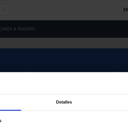
E
CARDS & READERS
Detalles
s