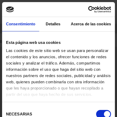
Skip
Skip
0
to
to
content
navigation
menu
Consentimiento
Detalles
Acerca de las cookies
HOME
PRODUCTS
COINS
0 Products found
Esta página web usa cookies
Las cookies de este sitio web se usan para personalizar
General Information
el contenido y los anuncios, ofrecer funciones de redes
Contacto
sociales y analizar el tráfico. Además, compartimos
Preguntas Frequentes (FAQs)
información sobre el uso que haga del sitio web con
Aviso Legal
nuestros partners de redes sociales, publicidad y análisis
web, quienes pueden combinarla con otra información
Condiciones Legales
que les haya proporcionado o que hayan recopilado a
partir del uso que haya hecho de sus servicios.
Ayuda
Selección
NECESARIAS
de