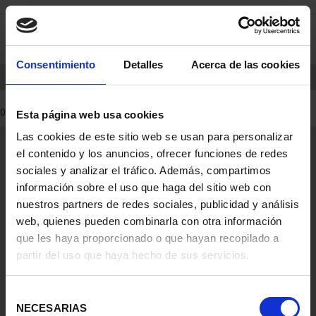
Skip
Skip
0
to
to
content
navigation
menu
Consentimiento
Detalles
Acerca de las cookies
HOME
PRODUCTS
COINS
0 Products found
Esta página web usa cookies
Las cookies de este sitio web se usan para personalizar
General Information
el contenido y los anuncios, ofrecer funciones de redes
Contacto
sociales y analizar el tráfico. Además, compartimos
Preguntas Frequentes (FAQs)
información sobre el uso que haga del sitio web con
Aviso Legal
nuestros partners de redes sociales, publicidad y análisis
web, quienes pueden combinarla con otra información
Condiciones Legales
que les haya proporcionado o que hayan recopilado a
partir del uso que haya hecho de sus servicios.
Ayuda
Selección
NECESARIAS
de