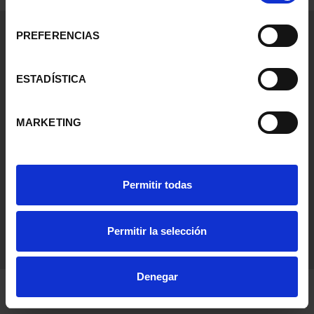
consentimiento
General Information
PREFERENCIAS
Contacto
Preguntas Frequentes (FAQs)
ESTADÍSTICA
Aviso Legal
Condiciones Legales
MARKETING
Ayuda
Permitir todas
Permitir la selección
Denegar