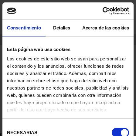
Skip
Skip
0
to
to
content
navigation
Consentimiento
Detalles
Acerca de las cookies
menu
HOME
PRODUCTS
COINS
Esta página web usa cookies
Las cookies de este sitio web se usan para personalizar
el contenido y los anuncios, ofrecer funciones de redes
sociales y analizar el tráfico. Además, compartimos
información sobre el uso que haga del sitio web con
nuestros partners de redes sociales, publicidad y análisis
web, quienes pueden combinarla con otra información
que les haya proporcionado o que hayan recopilado a
partir del uso que haya hecho de sus servicios.
Selección
NECESARIAS
de
0 Products found