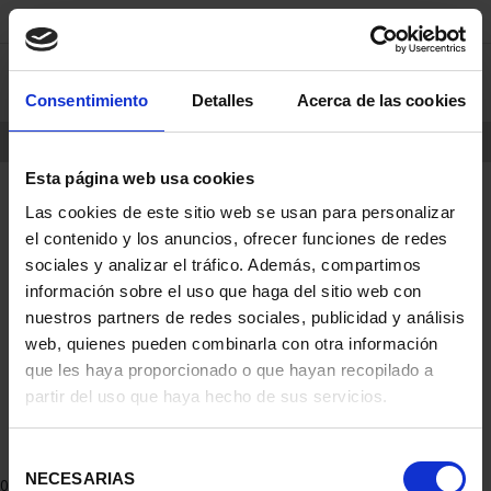
Skip
Skip
0
to
to
content
navigation
Consentimiento
Detalles
Acerca de las cookies
menu
HOME
PRODUCTS
COINS
Esta página web usa cookies
Las cookies de este sitio web se usan para personalizar
el contenido y los anuncios, ofrecer funciones de redes
sociales y analizar el tráfico. Además, compartimos
información sobre el uso que haga del sitio web con
nuestros partners de redes sociales, publicidad y análisis
web, quienes pueden combinarla con otra información
que les haya proporcionado o que hayan recopilado a
partir del uso que haya hecho de sus servicios.
Selección
NECESARIAS
de
0 Products found