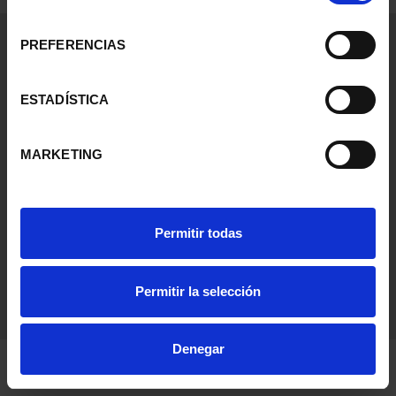
consentimiento
General Information
PREFERENCIAS
Contacto
Preguntas Frequentes (FAQs)
ESTADÍSTICA
Aviso Legal
Condiciones Legales
MARKETING
Ayuda
Permitir todas
Permitir la selección
Denegar