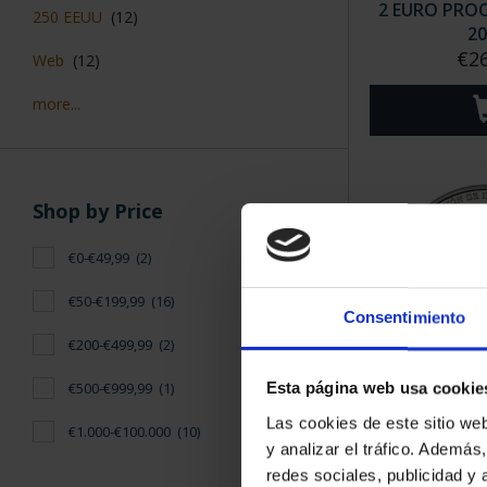
2 EURO PROO
250 EEUU
(12)
20
€26
Web
(12)
more...
Shop by Price
€0-€49,99
(2)
€50-€199,99
(16)
Consentimiento
€200-€499,99
(2)
€500-€999,99
(1)
Esta página web usa cookie
250TH USA 
Las cookies de este sitio we
SILVE
€1.000-€100.000
(10)
€14
y analizar el tráfico. Ademá
redes sociales, publicidad y