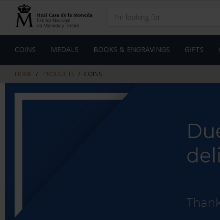
Skip
Skip
to
to
content
navigation
menu
COINS
MEDALS
BOOKS & ENGRAVINGS
GIFTS
HOME
PRODUCTS
COINS