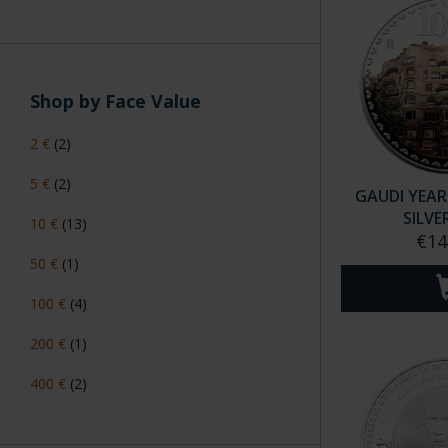
Shop by Face Value
2 €
(2)
5 €
(2)
GAUDI YEAR
SILVE
10 €
(13)
€14
50 €
(1)
100 €
(4)
200 €
(1)
400 €
(2)