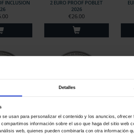
F INCLUSION
2 EURO PROOF POBLET
EU
26
2026
.00
€26.00
Detalles
s
- BALD EAGLE
250TH USA - FIRST US
b se usan para personalizar el contenido y los anuncios, ofrecer
R COIN
DOLLAR SILVER COIN
SA
0.00
€140.00
s, compartimos información sobre el uso que haga del sitio web 
 análisis web, quienes pueden combinarla con otra información q