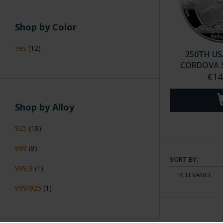
Shop by Color
Yes
(12)
250TH USA
CORDOVA S
€14
Shop by Alloy
925
(18)
999
(8)
SORT BY:
999,9
(1)
999/925
(1)