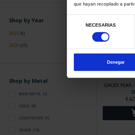
que hayan recopilado a parti
Selección
Shop by Year
NECESARIAS
de
consentimiento
2025
(6)
2026
(25)
Denegar
Shop by Metal
GAUDI YEAR -
S
BASE METAL
(3)
€42
GOLD
(8)
GOLD/SILVER
(1)
SILVER
(19)