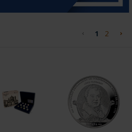
(current)
1
2