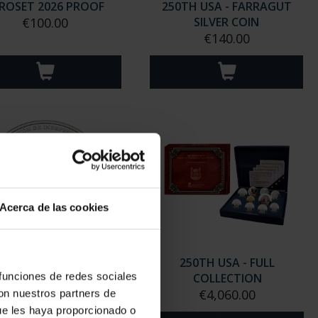
ROSET 2026 PROOF
250TH USA - FARRAGUT
€100.00
SILVER COIN
€140.00
Acerca de las cookies
250TH USA - FCO.
250TH USA - FULL
 funciones de redes sociales
AVEDRA SILVER COIN
COLLECTION
€140.00
€4,060.00
con nuestros partners de
ue les haya proporcionado o