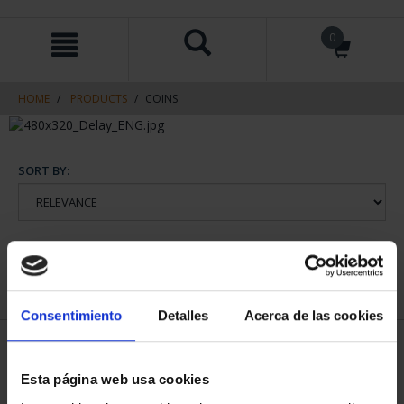
Skip
Skip
0
to
to
content
navigation
menu
HOME
PRODUCTS
COINS
SORT BY:
REFINE
Consentimiento
Detalles
Acerca de las cookies
1 Products found
Esta página web usa cookies