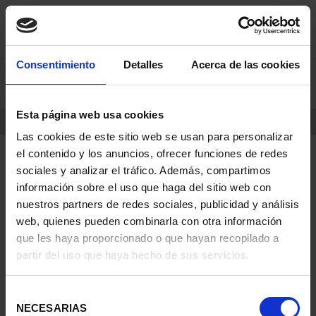
Skip
Skip
Consentimiento
Detalles
Acerca de las cookies
0
to
to
content
navigation
menu
Esta página web usa cookies
HOME
PRODUCTS
COINS
Las cookies de este sitio web se usan para personalizar
el contenido y los anuncios, ofrecer funciones de redes
sociales y analizar el tráfico. Además, compartimos
información sobre el uso que haga del sitio web con
nuestros partners de redes sociales, publicidad y análisis
web, quienes pueden combinarla con otra información
que les haya proporcionado o que hayan recopilado a
partir del uso que haya hecho de sus servicios.
Selección
NECESARIAS
de