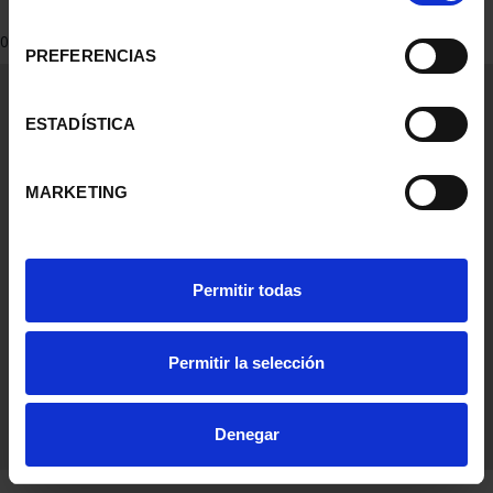
consentimiento
0 Products found
PREFERENCIAS
General Information
Contacto
ESTADÍSTICA
Preguntas Frequentes (FAQs)
Aviso Legal
MARKETING
Condiciones Legales
Ayuda
Permitir todas
Permitir la selección
Denegar