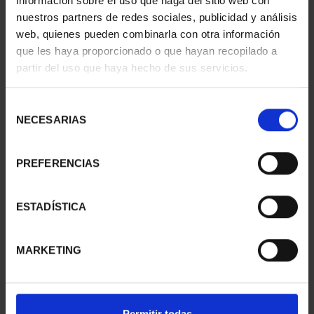
información sobre el uso que haga del sitio web con
nuestros partners de redes sociales, publicidad y análisis
web, quienes pueden combinarla con otra información
que les haya proporcionado o que hayan recopilado a
partir del uso que haya hecho de sus servicios.
GAUDI YEAR - 100 EURO
History of Canadian
GOLD COINS SET
Currency: The Spanis...
Selección
€3,735.00
€290.00
NECESARIAS
de
consentimiento
PREFERENCIAS
ESTADÍSTICA
MARKETING
Permitir todas