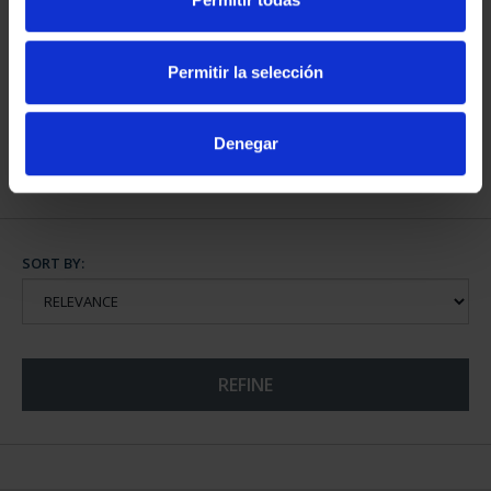
250TH USA - SILVER
COLLECTION
Permitir la selección
€1,730.00
Denegar
SORT BY:
REFINE