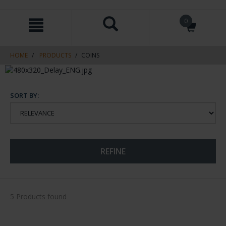
Skip
Skip
0
to
to
content
navigation
menu
HOME
PRODUCTS
COINS
SORT BY:
REFINE
5 Products found