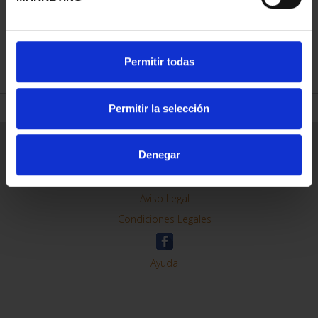
REFINE
Permitir todas
Permitir la selección
General Information
Denegar
Contacto
Preguntas Frequentes (FAQs)
Aviso Legal
Condiciones Legales
Ayuda