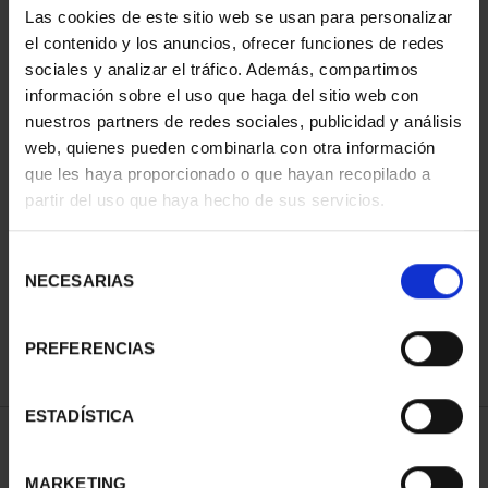
Las cookies de este sitio web se usan para personalizar
el contenido y los anuncios, ofrecer funciones de redes
sociales y analizar el tráfico. Además, compartimos
información sobre el uso que haga del sitio web con
nuestros partners de redes sociales, publicidad y análisis
web, quienes pueden combinarla con otra información
que les haya proporcionado o que hayan recopilado a
partir del uso que haya hecho de sus servicios.
13TH IBEROAMERICAN
13TH IBERIAN-
SERIES - SPANISH COIN
AMERICAN COLLECTION
Selección
€73.00
€595.00
NECESARIAS
de
consentimiento
PREFERENCIAS
ESTADÍSTICA
SORT BY:
MARKETING