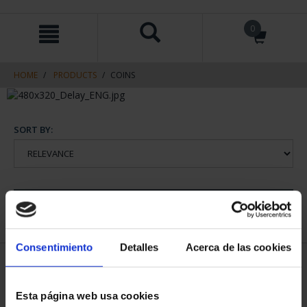
Skip
Skip
0
to
to
content
navigation
menu
HOME
PRODUCTS
COINS
SORT BY:
REFINE
Consentimiento
Detalles
Acerca de las cookies
2 Products found
Esta página web usa cookies