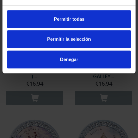
Permitir todas
Permitir la selección
Denegar
NAVIGATION - SPANISH
NAVIGATION - 17TH
IRONCLAD NUMANCIA
CENTURY SPANISH
(...
GALLEY...
€16.94
€16.94