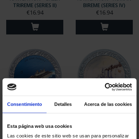
TRIREME (SERIES II)
BIREME (SERIES IV)
€16.94
€16.94
Consentimiento
Detalles
Acerca de las cookies
NAVIGATION - SPANISH
NAVIGATION - SPANISH
LHD JUAN CARLOS I (...
CRUISER CARLOS V (S...
€16.94
€16.94
Esta página web usa cookies
Las cookies de este sitio web se usan para personalizar