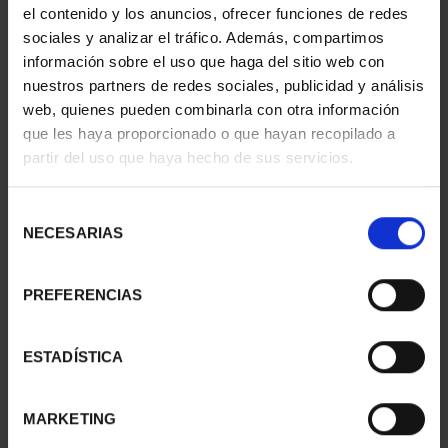
el contenido y los anuncios, ofrecer funciones de redes
sociales y analizar el tráfico. Además, compartimos
información sobre el uso que haga del sitio web con
nuestros partners de redes sociales, publicidad y análisis
web, quienes pueden combinarla con otra información
que les haya proporcionado o que hayan recopilado a
partir del uso que haya hecho de sus servicios.
Selección
NECESARIAS
de
consentimiento
NAVIGATION - NAO
NAVIGATION - 17TH
VICTORIA (SERIES IV)
CENTURY GALLEON
PREFERENCIAS
€16.94
(SERIE...
€16.94
ESTADÍSTICA
MARKETING