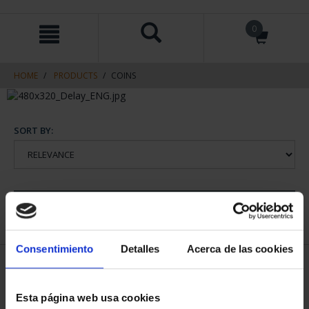
Skip
Skip
0
to
to
content
navigation
menu
HOME
PRODUCTS
COINS
SORT BY:
REFINE
Consentimiento
Detalles
Acerca de las cookies
1 Products found
Esta página web usa cookies