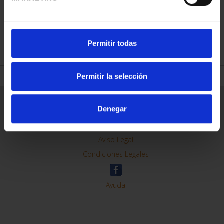
REFINE
Permitir todas
Permitir la selección
General Information
Denegar
Contacto
Preguntas Frequentes (FAQs)
Aviso Legal
Condiciones Legales
Ayuda