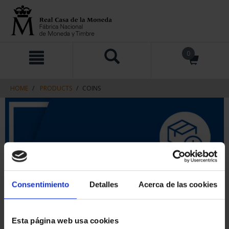
Skip
Skip
0
to
to
content
navigation
menu
HOME
PRODUCTS
COINS
Consentimiento
Detalles
Acerca de las cookies
Esta página web usa cookies