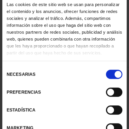
Las cookies de este sitio web se usan para personalizar
el contenido y los anuncios, ofrecer funciones de redes
sociales y analizar el tráfico. Además, compartimos
SORT BY:
información sobre el uso que haga del sitio web con
nuestros partners de redes sociales, publicidad y análisis
web, quienes pueden combinarla con otra información
que les haya proporcionado o que hayan recopilado a
REFINE
partir del uso que haya hecho de sus servicios.
Selección
NECESARIAS
de
1 Products found
consentimiento
PREFERENCIAS
ESTADÍSTICA
MARKETING