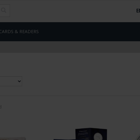
E
CARDS & READERS
d