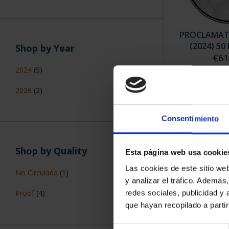
PROCLAMATI
(2024) 50
Shop by Year
€61
2024
(5)
2026
(2)
Consentimiento
SORT BY:
Shop by Quality
Esta página web usa cookie
Las cookies de este sitio we
No Circulada
(1)
y analizar el tráfico. Ademá
Proof
(4)
redes sociales, publicidad y
que hayan recopilado a parti
Selección