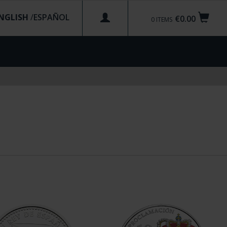
NGLISH
/
€0.00
0
ITEMS