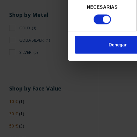
NECESARIAS
de
Shop by Metal
consentimiento
GOLD
(1)
GOLD/SILVER
(1)
Denegar
SILVER
(5)
Shop by Face Value
10 €
(1)
30 €
(1)
50 €
(3)