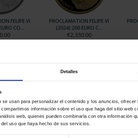
ON FELIPE VI
PROCLAMATION FELIPE VI
PROC
 EURO CO...
(2024) 200 EURO C...
0.00
€2,330.00
Detalles
s
b se usan para personalizar el contenido y los anuncios, ofrecer
s, compartimos información sobre el uso que haga del sitio web 
 análisis web, quienes pueden combinarla con otra información q
r del uso que haya hecho de sus servicios.