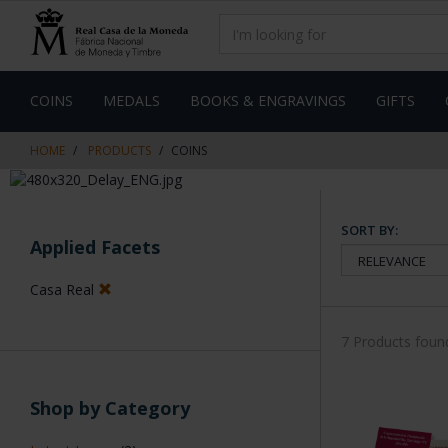
Skip
Skip
to
to
content
navigation
menu
COINS
MEDALS
BOOKS & ENGRAVINGS
GIFTS
HOME
PRODUCTS
COINS
SORT BY:
Applied Facets
Casa Real
7 Products foun
Shop by Category