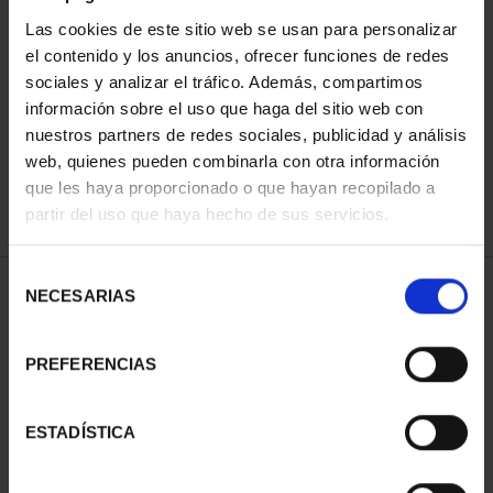
Las cookies de este sitio web se usan para personalizar
el contenido y los anuncios, ofrecer funciones de redes
SORT BY:
sociales y analizar el tráfico. Además, compartimos
información sobre el uso que haga del sitio web con
nuestros partners de redes sociales, publicidad y análisis
web, quienes pueden combinarla con otra información
que les haya proporcionado o que hayan recopilado a
REFINE
partir del uso que haya hecho de sus servicios.
Selección
1 Products found
NECESARIAS
de
consentimiento
PREFERENCIAS
ESTADÍSTICA