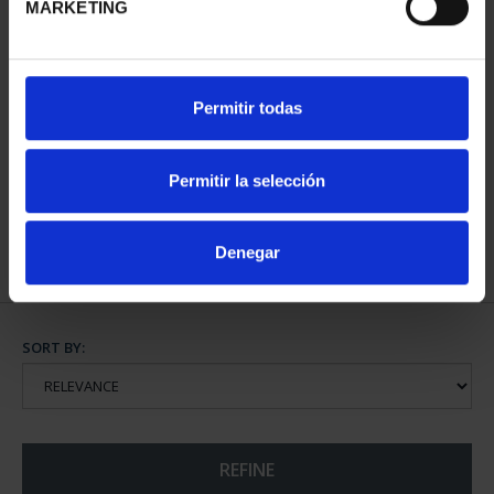
MARKETING
WORLD HERITAGE
Permitir todas
CITIES - ALCALÁ DE
HENARE...
€73.00
Permitir la selección
Denegar
SORT BY:
REFINE