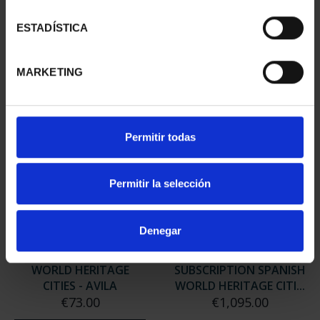
WORLD HERITAGE
WORLD HERITAGE
CITIES - CORDOBA
CITIES - BAEZA
ESTADÍSTICA
€73.00
€73.00
MARKETING
Permitir todas
Permitir la selección
Denegar
WORLD HERITAGE
SUBSCRIPTION SPANISH
CITIES - AVILA
WORLD HERITAGE CITI...
€73.00
€1,095.00