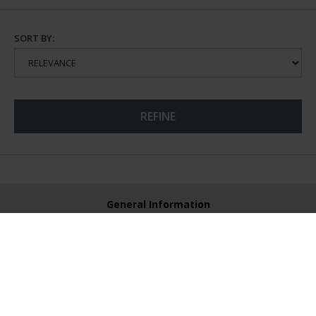
SORT BY:
REFINE
General Information
Contacto
Preguntas Frequentes (FAQs)
Aviso Legal
Condiciones Legales