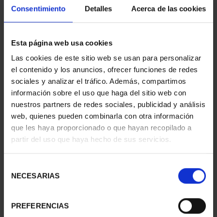
Consentimiento
Detalles
Acerca de las cookies
WORLD HERITAGE
WORLD HERITAGE
Esta página web usa cookies
CITIES - CACERES
CITIES - ALCALÁ DE
Las cookies de este sitio web se usan para personalizar
€73.00
HENARE...
el contenido y los anuncios, ofrecer funciones de redes
€73.00
sociales y analizar el tráfico. Además, compartimos
información sobre el uso que haga del sitio web con
nuestros partners de redes sociales, publicidad y análisis
web, quienes pueden combinarla con otra información
que les haya proporcionado o que hayan recopilado a
partir del uso que haya hecho de sus servicios.
Selección
NECESARIAS
de
consentimiento
PREFERENCIAS