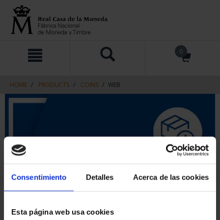
Skip
Skip
0
to
to
content
navigation
menu
HOME
PRODUCTS
COINS
WEB
Consentimiento
Detalles
Acerca de las cookies
Esta página web usa cookies