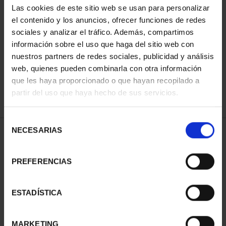
Las cookies de este sitio web se usan para personalizar
el contenido y los anuncios, ofrecer funciones de redes
sociales y analizar el tráfico. Además, compartimos
SORT BY:
información sobre el uso que haga del sitio web con
nuestros partners de redes sociales, publicidad y análisis
web, quienes pueden combinarla con otra información
que les haya proporcionado o que hayan recopilado a
REFINE
partir del uso que haya hecho de sus servicios.
Selección
NECESARIAS
de
2 Products found
consentimiento
PREFERENCIAS
ESTADÍSTICA
MARKETING