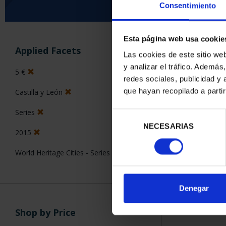
Consentimiento
Esta página web usa cookie
SORT BY:
Applied Facets
Las cookies de este sitio we
y analizar el tráfico. Ademá
5 €
redes sociales, publicidad y
que hayan recopilado a parti
Castilla y León
1 Products foun
Series
Selección
NECESARIAS
de
2015
consentimiento
World Heritage Cities - Series III
Denegar
Shop by Price