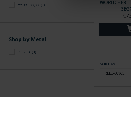
WORLD HERITAG
€50-€199,99
(1)
SEG
€73
Shop by Metal
SILVER
(1)
SORT BY:
General Information
Contacto
|
Preguntas Frequentes (FAQs)
|
Aviso Legal
|
Condicio