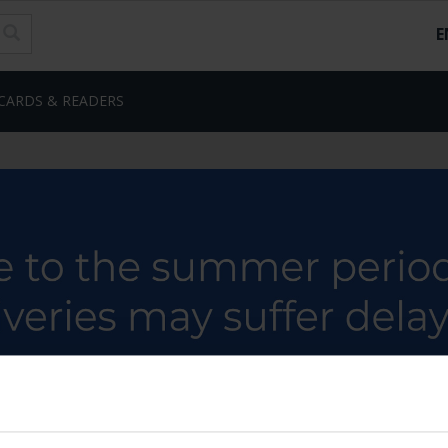
E
CARDS & READERS