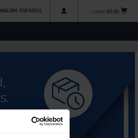
NGLISH
/
€0.00
0
ITEMS