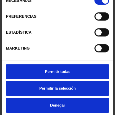
NECESARIAS
de
consentimiento
PREFERENCIAS
NATIONAL HERITAGE I -
NATIONAL HERITAGE II -
EL ESCORIAL
ROYAL PALACE OF M...
€73.00
€73.00
ESTADÍSTICA
MARKETING
Permitir todas
Permitir la selección
Denegar
WORLD HERITAGE