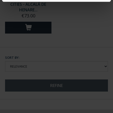
CITIES - ALCALÁ DE
HENARE...
€73.00
SORT BY:
REFINE