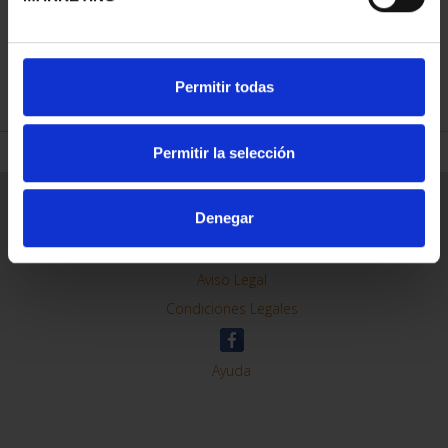
REFINE
Permitir todas
Permitir la selección
General Information
Denegar
Contacto
Preguntas Frequentes (FAQs)
Aviso Legal
Condiciones Legales
Ayuda