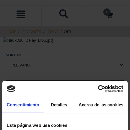
Skip
Skip
0
to
to
content
navigation
menu
HOME
PRODUCTS
COINS
WEB
SORT BY:
REFINE
Consentimiento
Detalles
Acerca de las cookies
1 Products found
Esta página web usa cookies