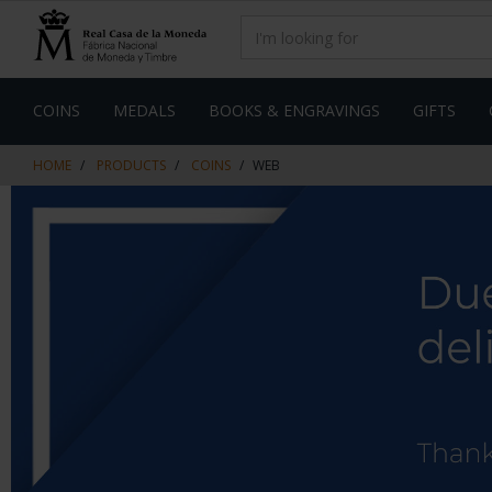
Skip
Skip
to
to
content
navigation
menu
COINS
MEDALS
BOOKS & ENGRAVINGS
GIFTS
HOME
PRODUCTS
COINS
WEB