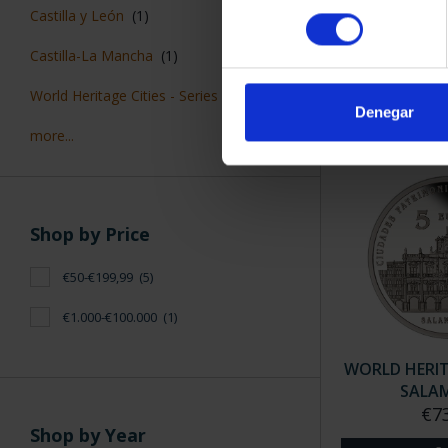
WORLD HERITAG
consentimiento
Castilla y León
(1)
CUE
€73
Castilla-La Mancha
(1)
World Heritage Cities - Series I
(1)
Denegar
more...
Shop by Price
€50-€199,99
(5)
€1.000-€100.000
(1)
WORLD HERITA
SALA
€7
Shop by Year