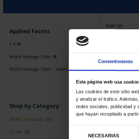
SORT BY:
Applied Facets
5 €
World Heritage Cities
6 Products foun
Consentimiento
World Heritage Cities - Series II
Esta página web usa cookie
Las cookies de este sitio we
y analizar el tráfico. Ademá
Shop by Category
redes sociales, publicidad y
que hayan recopilado a parti
Multi-Coin Issues
(1)
Selección
CC.AA.
(2)
NECESARIAS
de