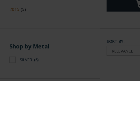
2015
(5)
SORT BY:
Shop by Metal
SILVER
(6)
General Information
Contacto
|
Preguntas Frequentes (FAQs)
|
Aviso Legal
|
Condicio