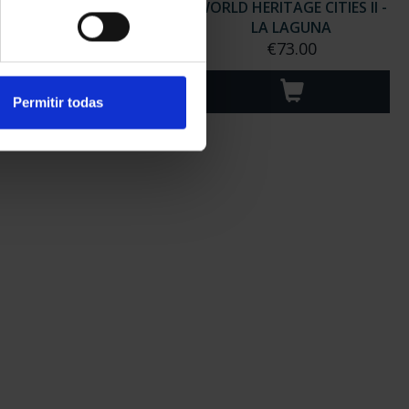
 HERITAGE CITIES II -
WORLD HERITAGE CITIES II -
MERIDA
LA LAGUNA
€73.00
€73.00
Permitir todas