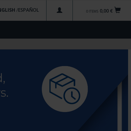
NGLISH
/
0,00 €
0
ITEMS