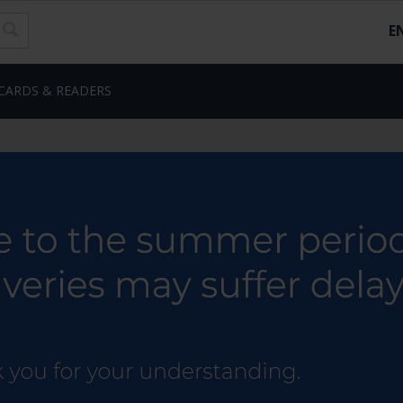
E
CARDS & READERS