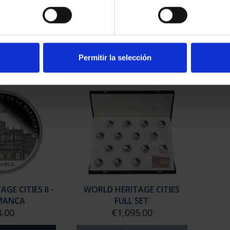
E CITIES II -
WORLD HERITAGE CITIES II -
WORLD
NCA
IBIZA
.00
€73.00
Permitir la selección
GE CITIES II -
WORLD HERITAGE CITIES
MANCA
FULL SET
3.00
€1,095.00