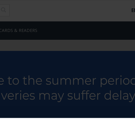
E
CARDS & READERS