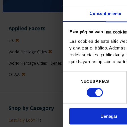
Consentimiento
SORT BY:
Applied Facets
Esta página web usa cookie
5 €
Las cookies de este sitio we
y analizar el tráfico. Ademá
World Heritage Cities
redes sociales, publicidad y
2 Products foun
que hayan recopilado a parti
World Heritage Cities - Series II
CC.AA.
Selección
NECESARIAS
de
consentimiento
Shop by Category
Denegar
Castilla y León
(1)