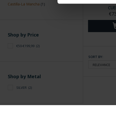
WORLD HERITAG
Castilla-La Mancha
(1)
CUE
€73
Shop by Price
€50-€199,99
(2)
SORT BY:
Shop by Metal
SILVER
(2)
General Information