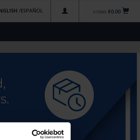
NGLISH
/
€0.00
0
ITEMS