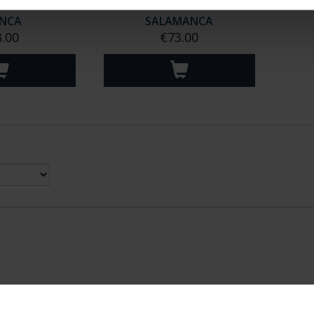
E CITIES II -
WORLD HERITAGE CITIES II -
NCA
SALAMANCA
.00
€73.00