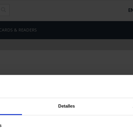
E
CARDS & READERS
Detalles
s