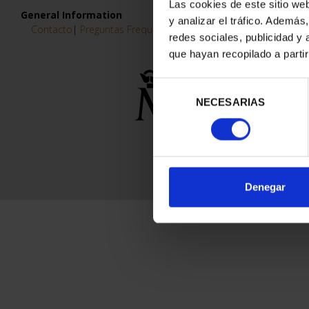
Las cookies de este sitio we
y analizar el tráfico. Ademá
0 Products found
redes sociales, publicidad y
que hayan recopilado a parti
Applied Facets
Selección
10 €
NECESARIAS
de
consentimiento
Single-Coin Issues
Latest Issues
Denegar
General Information
Contacto
|
Preguntas Frequentes (FAQs)
|
Aviso Legal
|
Condicio