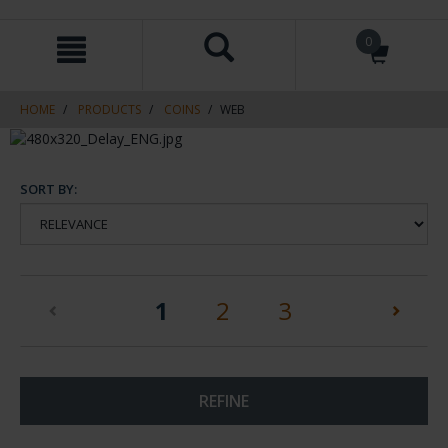
Skip
Skip
0
to
to
content
navigation
menu
HOME
PRODUCTS
COINS
WEB
SORT BY:
(current)
1
2
3
REFINE