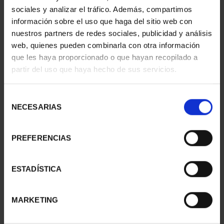
CITIES - ALCALÁ DE
CITIES - CORDOBA
sociales y analizar el tráfico. Además, compartimos
HENARE...
€73.00
información sobre el uso que haga del sitio web con
€73.00
nuestros partners de redes sociales, publicidad y análisis
web, quienes pueden combinarla con otra información
que les haya proporcionado o que hayan recopilado a
partir del uso que haya hecho de sus servicios.
Selección
NECESARIAS
de
consentimiento
PREFERENCIAS
ESTADÍSTICA
WORLD HERITAGE
WORLD HERITAGE
MARKETING
CITIES - BAEZA
CITIES - AVILA
€73.00
€73.00