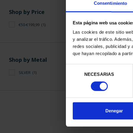
Consentimiento
Shop by Price
Esta página web usa cookie
€50-€199,99
(1)
Las cookies de este sitio we
y analizar el tráfico. Ademá
NATIONAL HE
redes sociales, publicidad y
ROYAL PALA
que hayan recopilado a parti
€73
Shop by Metal
Selección
SILVER
(1)
NECESARIAS
de
consentimiento
SORT BY:
Denegar