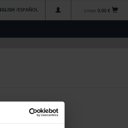
NGLISH
/
0,00 €
0
ITEMS