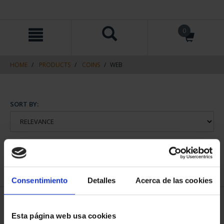
Skip
Skip
0
to
to
content
navigation
menu
HOME
PRODUCTS
COINS
WEB
SORT BY:
REFINE
Consentimiento
Detalles
Acerca de las cookies
1 Products found
Esta página web usa cookies