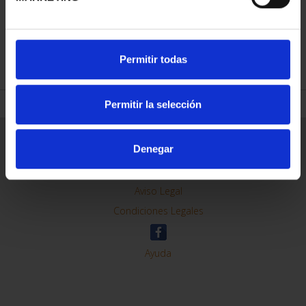
REFINE
Permitir todas
Permitir la selección
General Information
Denegar
Contacto
Preguntas Frequentes (FAQs)
Aviso Legal
Condiciones Legales
Ayuda