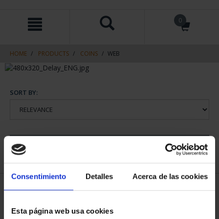
Skip
Skip
0
to
to
content
navigation
menu
HOME
PRODUCTS
COINS
WEB
SORT BY:
REFINE
Consentimiento
Detalles
Acerca de las cookies
2 Products found
Esta página web usa cookies