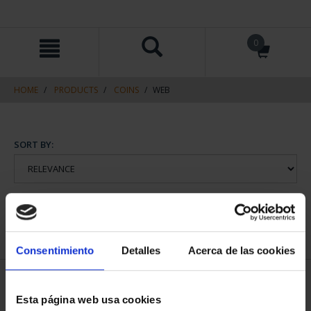
Skip
Skip
0
to
to
content
navigation
menu
HOME
PRODUCTS
COINS
WEB
SORT BY:
REFINE
Consentimiento
Detalles
Acerca de las cookies
2 Products found
Esta página web usa cookies