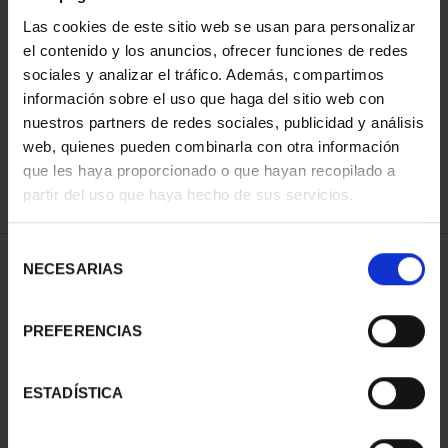
Las cookies de este sitio web se usan para personalizar
el contenido y los anuncios, ofrecer funciones de redes
SORT BY:
sociales y analizar el tráfico. Además, compartimos
información sobre el uso que haga del sitio web con
nuestros partners de redes sociales, publicidad y análisis
web, quienes pueden combinarla con otra información
que les haya proporcionado o que hayan recopilado a
REFINE
partir del uso que haya hecho de sus servicios.
Selección
2 Products found
NECESARIAS
de
consentimiento
PREFERENCIAS
ESTADÍSTICA