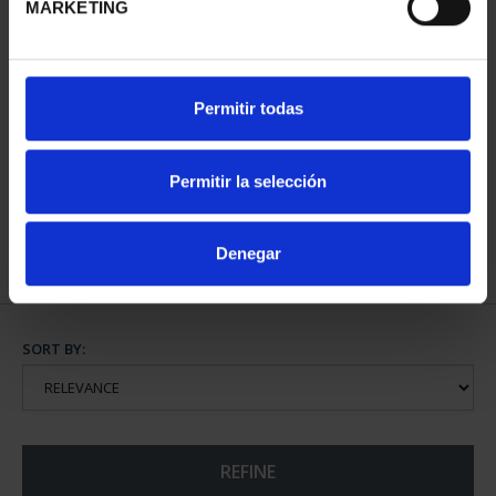
MARKETING
WORLD HERITAGE
WORLD HERITAGE
Permitir todas
CITIES - ALCALÁ DE
CITIES - AVILA
HENARE...
€73.00
€73.00
Permitir la selección
Denegar
SORT BY:
REFINE