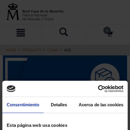
Skip
Skip
0
to
to
content
navigation
menu
HOME
PRODUCTS
COINS
WEB
Consentimiento
Detalles
Acerca de las cookies
Esta página web usa cookies