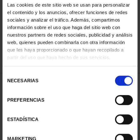
Las cookies de este sitio web se usan para personalizar
el contenido y los anuncios, ofrecer funciones de redes
sociales y analizar el tráfico. Además, compartimos
SORT BY:
información sobre el uso que haga del sitio web con
nuestros partners de redes sociales, publicidad y análisis
web, quienes pueden combinarla con otra información
que les haya proporcionado o que hayan recopilado a
REFINE
partir del uso que haya hecho de sus servicios.
Selección
NECESARIAS
de
1 Products found
consentimiento
PREFERENCIAS
ESTADÍSTICA
MARKETING