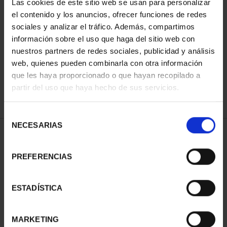
Las cookies de este sitio web se usan para personalizar
el contenido y los anuncios, ofrecer funciones de redes
sociales y analizar el tráfico. Además, compartimos
SORT BY:
información sobre el uso que haga del sitio web con
nuestros partners de redes sociales, publicidad y análisis
web, quienes pueden combinarla con otra información
que les haya proporcionado o que hayan recopilado a
partir del uso que haya hecho de sus servicios.
REFINE
Selección
NECESARIAS
de
2 Products found
consentimiento
PREFERENCIAS
ESTADÍSTICA
MARKETING