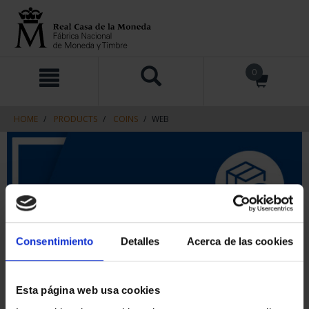
Skip
Skip
0
to
to
content
navigation
menu
HOME
PRODUCTS
COINS
WEB
Consentimiento
Detalles
Acerca de las cookies
Esta página web usa cookies