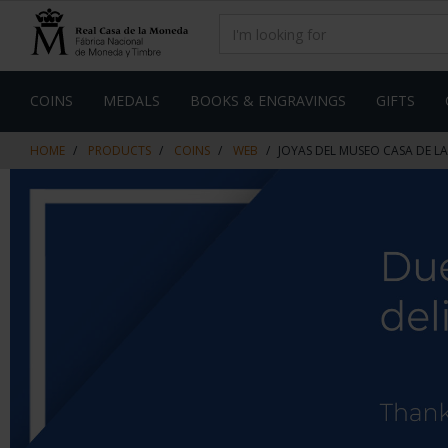
Skip
Skip
to
to
content
navigation
menu
COINS
MEDALS
BOOKS & ENGRAVINGS
GIFTS
HOME
PRODUCTS
COINS
WEB
JOYAS DEL MUSEO CASA DE 