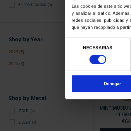
MINT MUSEUM'
€1.000-€100.000
(3)
Las cookies de este sitio we
COIN
y analizar el tráfico. Ademá
€42
redes sociales, publicidad y
que hayan recopilado a parti
Shop by Year
Selección
NECESARIAS
de
2023
(3)
consentimiento
2025
(8)
Denegar
Shop by Metal
MINT MUSEUM'
GOLD
(4)
- 1780
€64
SILVER
(7)