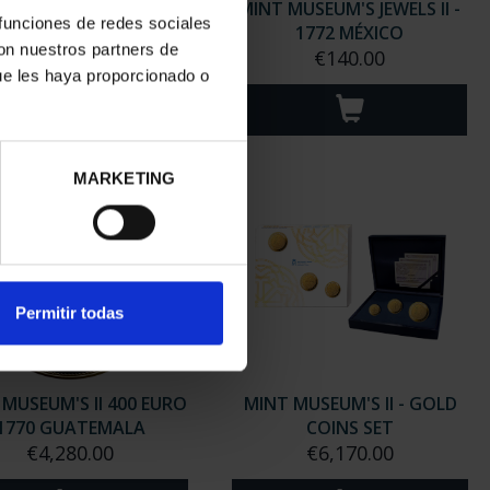
 MUSEUM'S JEWELS II -
MINT MUSEUM'S JEWELS II -
 funciones de redes sociales
1737 MÉXICO
1772 MÉXICO
con nuestros partners de
€140.00
€140.00
ue les haya proporcionado o
MARKETING
Permitir todas
 MUSEUM'S II 400 EURO
MINT MUSEUM'S II - GOLD
1770 GUATEMALA
COINS SET
€4,280.00
€6,170.00