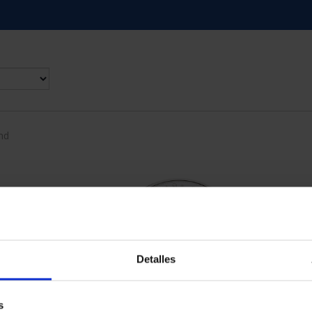
nd
Detalles
s