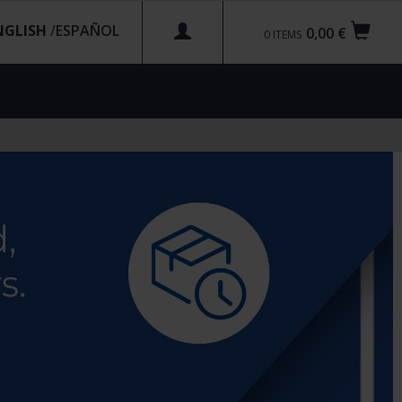
NGLISH
/
0,00 €
0
ITEMS