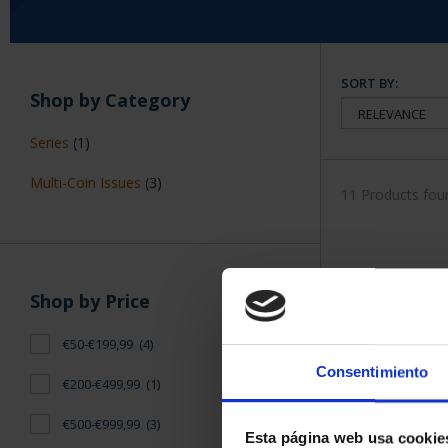
SORT BY:
Shop by Category
Series
(1)
Multi-Coin Issues
(3)
11 Products fou
Shop by Price
€50-€199,99
(4)
Consentimiento
€200-€499,99
(1)
€500-€999,99
(3)
Esta página web usa cookie