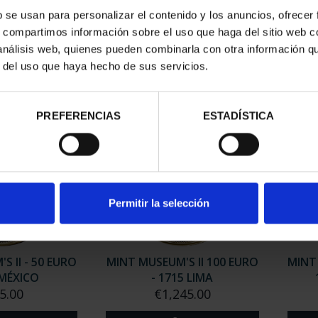
S II - SILVER
MINT MUSEUM'S JEWELS II -
MINT
b se usan para personalizar el contenido y los anuncios, ofrecer
S SET
1673 POTOSÍ
s, compartimos información sobre el uso que haga del sitio web 
0.00
€140.00
 análisis web, quienes pueden combinarla con otra información q
r del uso que haya hecho de sus servicios.
PREFERENCIAS
ESTADÍSTICA
Permitir la selección
S II - 50 EURO
MINT MUSEUM'S II 100 EURO
MINT
 MÉXICO
- 1715 LIMA
5.00
€1,245.00