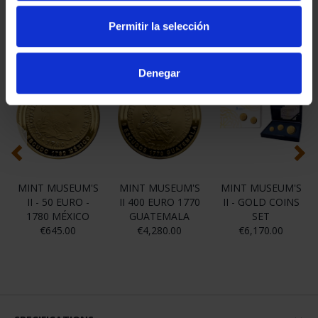
Permitir la selección
You may also be interested in these products:
Denegar
MINT MUSEUM'S
MINT MUSEUM'S
MINT MUSEUM'S
II - 50 EURO -
II 400 EURO 1770
II - GOLD COINS
1780 MÉXICO
GUATEMALA
SET
€645.00
€4,280.00
€6,170.00