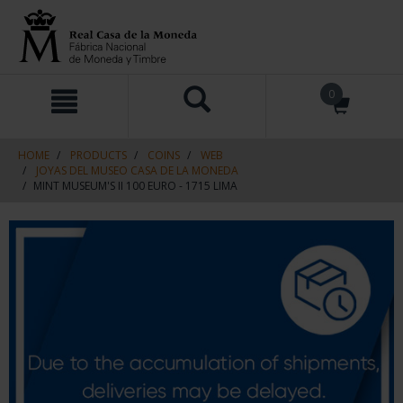
Skip
Skip
0
to
to
content
navigation
menu
HOME
PRODUCTS
COINS
WEB
JOYAS DEL MUSEO CASA DE LA MONEDA
MINT MUSEUM'S II 100 EURO - 1715 LIMA