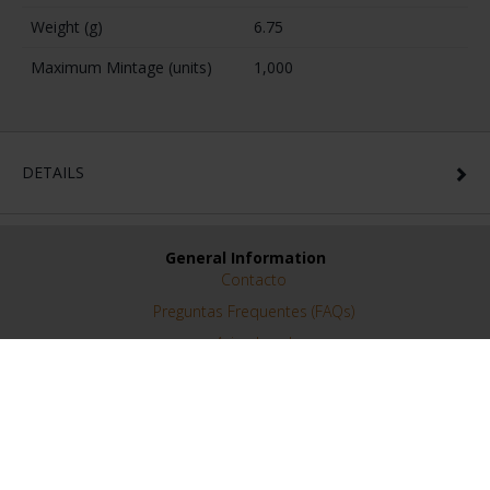
Weight (g)
6.75
Maximum Mintage (units)
1,000
DETAILS
General Information
Contacto
Preguntas Frequentes (FAQs)
Aviso Legal
Condiciones Legales
Ayuda