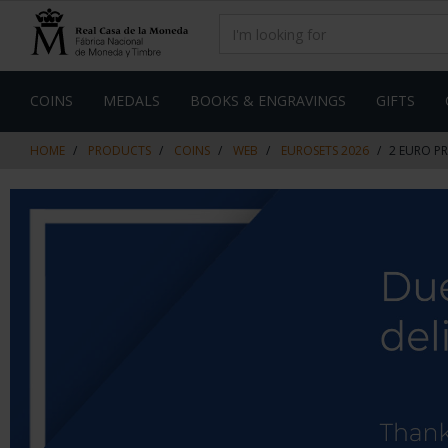
Skip
Skip
to
to
content
navigation
menu
COINS
MEDALS
BOOKS & ENGRAVINGS
GIFTS
HOME
PRODUCTS
COINS
WEB
EUROSETS 2026
2 EURO P