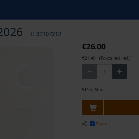
2026
ID
32107212
€26.00
€21.49 (Taxes not incl.)
519 In Stock
Share