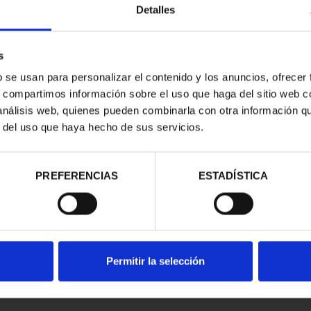
Detalles
s
b se usan para personalizar el contenido y los anuncios, ofrecer
s, compartimos información sobre el uso que haga del sitio web 
 análisis web, quienes pueden combinarla con otra información q
r del uso que haya hecho de sus servicios.
2 EURO PROOF
2 EURO PROOF WORLD
2 EURO PROOF 2
ALAMANCA 2025
HERITAGE 2024 SEVILLE
ANNIV. POLICE 
PREFERENCIAS
ESTADÍSTICA
€25.00
€25.00
€25.00
Permitir la selección
CURRENT
SPECIFICATIONS
DETAILS
TAB: