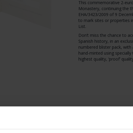
This commemorative 2-euro c
Monastery, continuing the t
EHA/3423/2009 of 9 Decemb
to mark sites or properties
List.
Don’t miss the chance to acq
Spanish history, in an exclus
numbered blister pack, wit
hand-minted using specially 
highest quality, ‘proof’ qualit