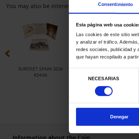
Consentimiento
You may also be interested in these products:
Esta página web usa cookie
Las cookies de este sitio we
y analizar el tráfico. Ademá
redes sociales, publicidad y
que hayan recopilado a parti
EUROSET SPAIN 2026
2 EURO PROOF
Selección
€34.00
INCLUSION 2026
S
NECESARIAS
de
€26.00
consentimiento
Denegar
Information about the Coin