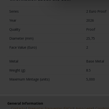
Series
2 Euro Proof
Year
2026
Quality
Proof
Diameter (mm)
25,75
Face Value (Euro)
2
Metal
Base Metal
Weight (g)
8.5
Maximum Mintage (units)
5,000
General Information
Contacto
|
Preguntas Frequentes (FAQs)
|
Aviso Legal
|
Condicio