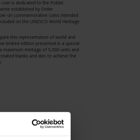
oin is dedicated to the Poblet
heme established by Order
er on commemorative coins intended
 included on the UNESCO World Heritage
uire this representation of world and
ive limited edition presented in a special
h a maximum mintage of 5,000 units and
treated blanks and dies to achieve the
y.