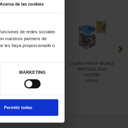
Acerca de las cookies
 funciones de redes sociales
con nuestros partners de
ue les haya proporcionado o
00TH
EUROSET 2025 PROOF
2 EURO PROOF WORLD
2
2024
€80.00
HERITAGE 2023
SP
MARKETING
CACERES
€23.00
Permitir todas