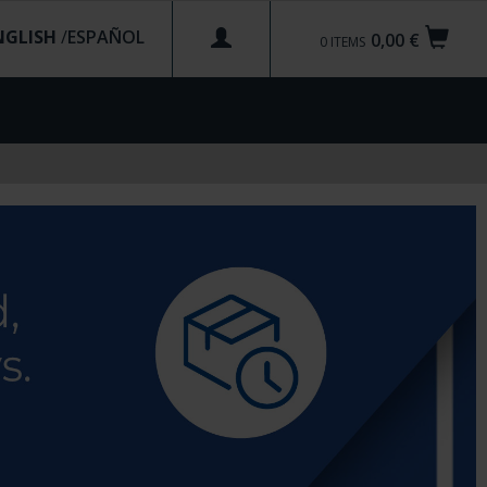
NGLISH
/
0,00 €
0
ITEMS