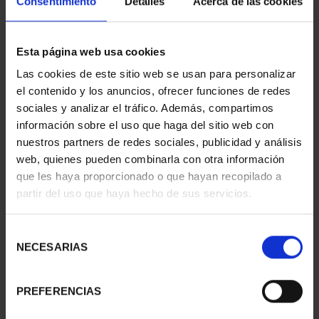
Consentimiento
Detalles
Acerca de las cookies
€80.00
Esta página web usa cookies
€66.12 (Taxes not incl.)
Las cookies de este sitio web se usan para personalizar
el contenido y los anuncios, ofrecer funciones de redes
sociales y analizar el tráfico. Además, compartimos
información sobre el uso que haga del sitio web con
nuestros partners de redes sociales, publicidad y análisis
25 In Stock
web, quienes pueden combinarla con otra información
que les haya proporcionado o que hayan recopilado a
ADD TO CART
partir del uso que haya hecho de sus servicios.
Share
Selección
NECESARIAS
de
consentimiento
This collection consists of the circulating coins of the year
PREFERENCIAS
2025, minted by hand, with specially treated blanks and dies to
obtain the highest quality, proof quality, presented in an