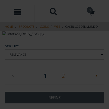
Skip
Skip
0
to
to
content
navigation
menu
HOME
PRODUCTS
COINS
WEB
CASTILLOS DEL MUNDO
SORT BY:
(current)
1
2
REFINE