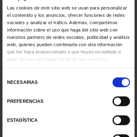
CASTLES OF THE
CASTLES OF THE
Las cookies de este sitio web se usan para personalizar
WORLD - BELLVER
WORLD - SAN MARCOS
el contenido y los anuncios, ofrecer funciones de redes
€16.94
€16.94
sociales y analizar el tráfico. Además, compartimos
información sobre el uso que haga del sitio web con
nuestros partners de redes sociales, publicidad y análisis
web, quienes pueden combinarla con otra información
que les haya proporcionado o que hayan recopilado a
partir del uso que haya hecho de sus servicios.
Selección
NECESARIAS
de
consentimiento
PREFERENCIAS
CASTLES OF THE
CASTLES OF THE
ESTADÍSTICA
WORLD - PALACE OF
WORLD - PERALADA
OLITE
€16.94