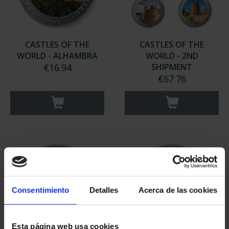
CASTLES OF THE
CASTLES OF THE
WORLD - ALHAMBRA
WORLD - 2ND
€16.94
SHIPMENT
€67.76
Consentimiento
Detalles
Acerca de las cookies
Esta página web usa cookies