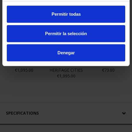
Permitir todas
Permitir la selección
Denegar
WORLD HERITAGE
SUBSCRIPTION
WORLD HERITAGE
CITIES FULL SET
SPANISH WORLD
CITIES II - CUENCA
€1,095.00
HERITAGE CITIES
€73.00
€1,095.00
SPECIFICATIONS