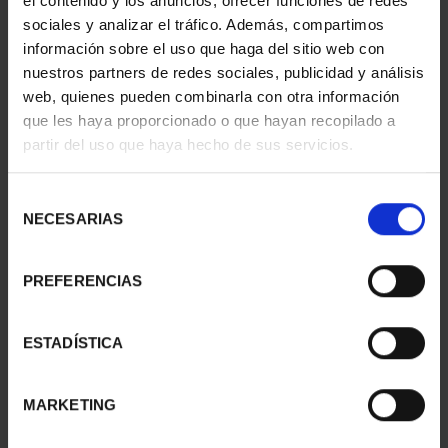
el contenido y los anuncios, ofrecer funciones de redes
29 In Stock
sociales y analizar el tráfico. Además, compartimos
información sobre el uso que haga del sitio web con
ADD TO CART
nuestros partners de redes sociales, publicidad y análisis
web, quienes pueden combinarla con otra información
que les haya proporcionado o que hayan recopilado a
Share
partir del uso que haya hecho de sus servicios.
The obverse (common to the fifteen pieces) shows the
Selección
UNESCO logo accompanied, right, for the official emblem of
NECESARIAS
de
the World Heritage Convention. At the bottom, the year of
consentimiento
issue.
PREFERENCIAS
The reverse shows an image of the tower of the First Parish
of Nuestra Señora de la Concepción, the city of San Cristóbal
de La Laguna in Tenerife, with the eaves of a roof and a plant
ESTADÍSTICA
of verode.
MARKETING
You may also be interested in these products: