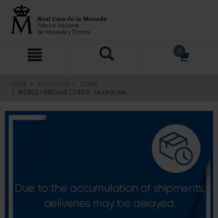
Skip
Skip
0
to
to
content
navigation
menu
HOME
PRODUCTS
COINS
WORLD HERITAGE CITIES II - LA LAGUNA